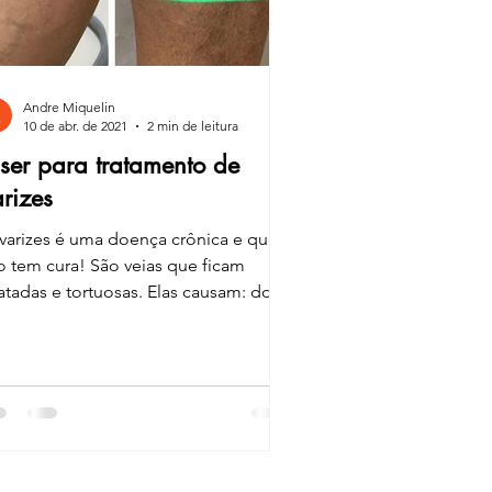
Andre Miquelin
10 de abr. de 2021
2 min de leitura
ser para tratamento de
rizes
 varizes é uma doença crônica e que
o tem cura! São veias que ficam
atadas e tortuosas. Elas causam: dor,
o, cansaço,...