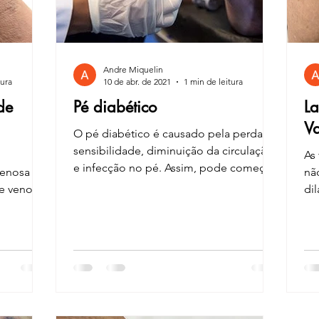
Andre Miquelin
tura
10 de abr. de 2021
1 min de leitura
de
Pé diabético
La
Va
O pé diabético é causado pela perda da
sensibilidade, diminuição da circulação
As
e infecção no pé. Assim, pode começar
venosa (ou
nã
com pequenos...
se venosa
dil
pes