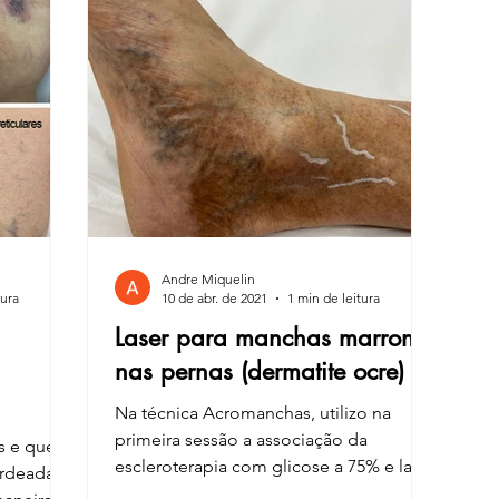
Andre Miquelin
tura
10 de abr. de 2021
1 min de leitura
Laser para manchas marrons
nas pernas (dermatite ocre)
Na técnica Acromanchas, utilizo na
primeira sessão a associação da
as e que
escleroterapia com glicose a 75% e laser
rdeadas,
Longpulse para o tratamento...