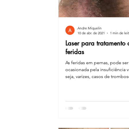
Andre Miquelin
10 de abr. de 2021
1 min de lei
Laser para tratamento 
feridas
As feridas em pernas, pode ser
ocasionada pela insuficiência 
seja, varizes, casos de trombo
crônica) e/ou...